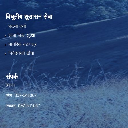
विधुतीय शुसासन सेवा
घटना दर्ता
सामाजिक सुरक्षा
नागरिक वडापत्र
निवेदनको ढाँचा
संपर्क
ठेगाना
फोन: 097-541067
फ्याक्स: 097-541067