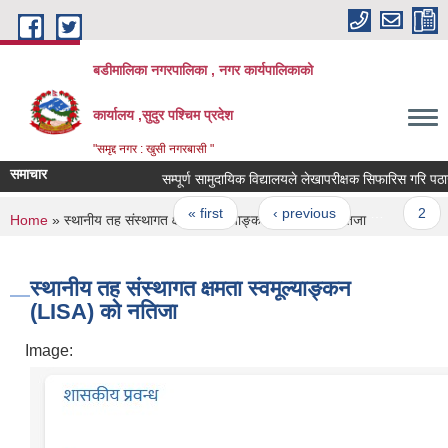
Skip to main content
बडीमालिका नगरपालिका , नगर कार्यपालिकाको
कार्यालय ,सुदुर पश्चिम प्रदेश
"समृद्द नगर : खुसी नगरबासी "
समाचार
सम्पूर्ण सामुदायिक विद्यालयले लेखापरीक्षक सिफारिस गरि पठाउने 
Pages
« first
‹ previous
…
2
You are here
Home
» स्थानीय तह संस्थागत क्षमता स्वमूल्याङ्कन (LISA) को नतिजा
स्थानीय तह संस्थागत क्षमता स्वमूल्याङ्कन
(LISA) को नतिजा
Image: