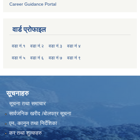
Career Guidance Portal
वार्ड प्रोफाइल
वडा नं.१
वडा नं.२
वडा नं.३
वडा नं ४
वडा नं ५
वडा नं ६
वडा नं ७
वडा नं ९
सूचनाहरु
सूचना तथा समाचार
सार्वजनिक खरीद /बोलपत्र सूचना
एन, कानुन तथा निर्देशिका
कर तथा शुल्कहरु