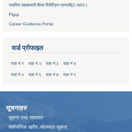
स्थानिय तहकालागी विपद रिपोर्टिङ्ग प्रणाली(C-MIS )
Plgsp
Career Guidance Portal
वार्ड प्रोफाइल
वडा नं.१
वडा नं.२
वडा नं.३
वडा नं ४
वडा नं ५
वडा नं ६
वडा नं ७
वडा नं ९
सूचनाहरु
सूचना तथा समाचार
सार्वजनिक खरीद /बोलपत्र सूचना