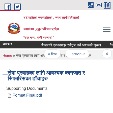
Skip to main content
बडीमालिका नगरपालिका , नगर कार्यपालिकाको
कार्यालय ,सुदुर पश्चिम प्रदेश
"समृद्द नगर : खुसी नगरबासी "
समाचार
शिलबन्दी दरभाउपत्र स्वीकृत गर्ने आशयको सूचना
निर्म
Pages
« first
‹ previous
…
4
You are here
Home
» सेवा प्रवाहका लागि आवश्यक कागजात र सिफारिसका ढाँचाहरु
सेवा प्रवाहका लागि आवश्यक कागजात र
सिफारिसका ढाँचाहरु
Supporting Documents:
Format Final.pdf