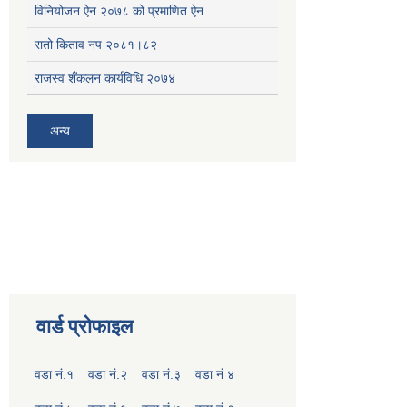
विनियोजन ऐन २०७८ को प्रमाणित ऐन
रातो किताव नप २०८१।८२
राजस्व शँकलन कार्यविधि २०७४
अन्य
वार्ड प्रोफाइल
वडा नं.१
वडा नं.२
वडा नं.३
वडा नं ४