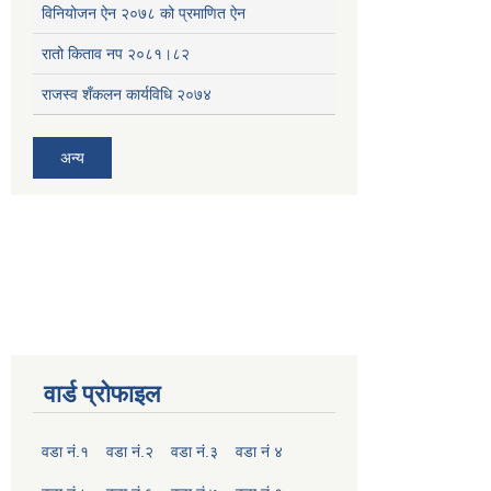
विनियोजन ऐन २०७८ को प्रमाणित ऐन
रातो किताव नप २०८१।८२
राजस्व शँकलन कार्यविधि २०७४
अन्य
वार्ड प्रोफाइल
वडा नं.१
वडा नं.२
वडा नं.३
वडा नं ४