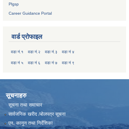
Plgsp
Career Guidance Portal
वार्ड प्रोफाइल
वडा नं.१
वडा नं.२
वडा नं.३
वडा नं ४
वडा नं ५
वडा नं ६
वडा नं ७
वडा नं ९
सूचनाहरु
सूचना तथा समाचार
सार्वजनिक खरीद /बोलपत्र सूचना
एन, कानुन तथा निर्देशिका