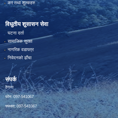
कर तथा शुल्कहरु
विधुतीय शुसासन सेवा
घटना दर्ता
सामाजिक सुरक्षा
नागरिक वडापत्र
निवेदनको ढाँचा
संपर्क
ठेगाना
फोन: 097-541067
फ्याक्स: 097-541067