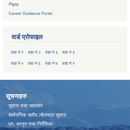
Plgsp
Career Guidance Portal
वार्ड प्रोफाइल
वडा नं.१
वडा नं.२
वडा नं.३
वडा नं ४
वडा नं ५
वडा नं ६
वडा नं ७
वडा नं ९
सूचनाहरु
सूचना तथा समाचार
सार्वजनिक खरीद /बोलपत्र सूचना
एन, कानुन तथा निर्देशिका