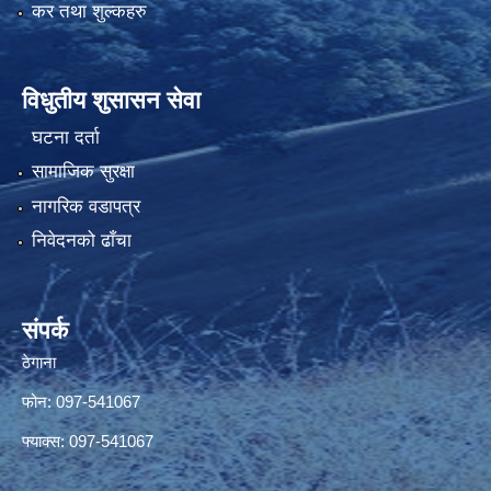
कर तथा शुल्कहरु
विधुतीय शुसासन सेवा
घटना दर्ता
सामाजिक सुरक्षा
नागरिक वडापत्र
निवेदनको ढाँचा
संपर्क
ठेगाना
फोन: 097-541067
फ्याक्स: 097-541067