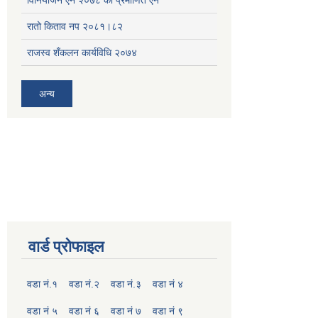
रातो किताव नप २०८१।८२
राजस्व शँकलन कार्यविधि २०७४
अन्य
वार्ड प्रोफाइल
वडा नं.१
वडा नं.२
वडा नं.३
वडा नं ४
वडा नं ५
वडा नं ६
वडा नं ७
वडा नं ९