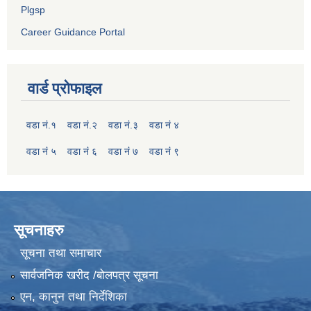
Plgsp
Career Guidance Portal
वार्ड प्रोफाइल
वडा नं.१
वडा नं.२
वडा नं.३
वडा नं ४
वडा नं ५
वडा नं ६
वडा नं ७
वडा नं ९
सूचनाहरु
सूचना तथा समाचार
सार्वजनिक खरीद /बोलपत्र सूचना
एन, कानुन तथा निर्देशिका