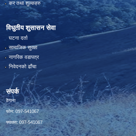
कर तथा शुल्कहरु
विधुतीय शुसासन सेवा
घटना दर्ता
सामाजिक सुरक्षा
नागरिक वडापत्र
निवेदनको ढाँचा
संपर्क
ठेगाना
फोन: 097-541067
फ्याक्स: 097-541067