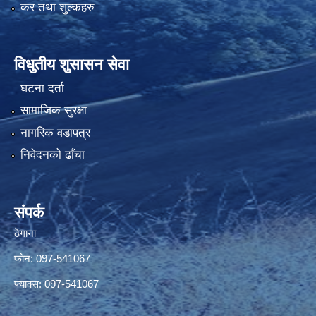
कर तथा शुल्कहरु
विधुतीय शुसासन सेवा
घटना दर्ता
सामाजिक सुरक्षा
नागरिक वडापत्र
निवेदनको ढाँचा
संपर्क
ठेगाना
फोन: 097-541067
फ्याक्स: 097-541067