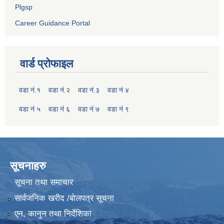
Plgsp
Career Guidance Portal
वार्ड प्रोफाइल
वडा नं.१
वडा नं.२
वडा नं.३
वडा नं ४
वडा नं ५
वडा नं ६
वडा नं ७
वडा नं ९
सूचनाहरु
सूचना तथा समाचार
सार्वजनिक खरीद /बोलपत्र सूचना
एन, कानुन तथा निर्देशिका