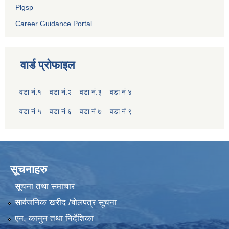
Plgsp
Career Guidance Portal
वार्ड प्रोफाइल
वडा नं.१
वडा नं.२
वडा नं.३
वडा नं ४
वडा नं ५
वडा नं ६
वडा नं ७
वडा नं ९
सूचनाहरु
सूचना तथा समाचार
सार्वजनिक खरीद /बोलपत्र सूचना
एन, कानुन तथा निर्देशिका