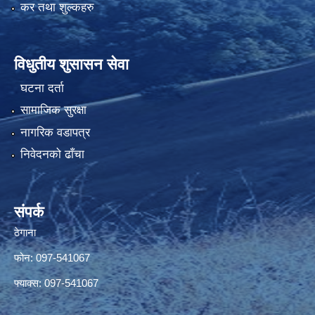
कर तथा शुल्कहरु
विधुतीय शुसासन सेवा
घटना दर्ता
सामाजिक सुरक्षा
नागरिक वडापत्र
निवेदनको ढाँचा
संपर्क
ठेगाना
फोन: 097-541067
फ्याक्स: 097-541067