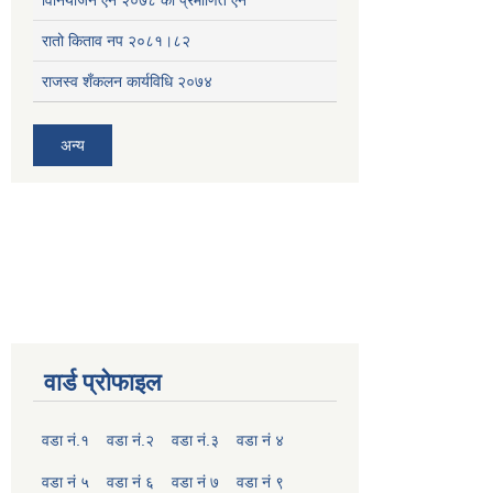
रातो किताव नप २०८१।८२
राजस्व शँकलन कार्यविधि २०७४
अन्य
वार्ड प्रोफाइल
वडा नं.१
वडा नं.२
वडा नं.३
वडा नं ४
वडा नं ५
वडा नं ६
वडा नं ७
वडा नं ९