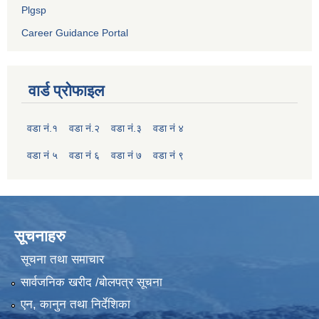
Plgsp
Career Guidance Portal
वार्ड प्रोफाइल
वडा नं.१
वडा नं.२
वडा नं.३
वडा नं ४
वडा नं ५
वडा नं ६
वडा नं ७
वडा नं ९
सूचनाहरु
सूचना तथा समाचार
सार्वजनिक खरीद /बोलपत्र सूचना
एन, कानुन तथा निर्देशिका