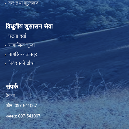
कर तथा शुल्कहरु
विधुतीय शुसासन सेवा
घटना दर्ता
सामाजिक सुरक्षा
नागरिक वडापत्र
निवेदनको ढाँचा
संपर्क
ठेगाना
फोन: 097-541067
फ्याक्स: 097-541067