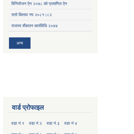
विनियोजन ऐन २०७८ को प्रमाणित ऐन
रातो किताव नप २०८१।८२
राजस्व शँकलन कार्यविधि २०७४
अन्य
वार्ड प्रोफाइल
वडा नं.१
वडा नं.२
वडा नं.३
वडा नं ४