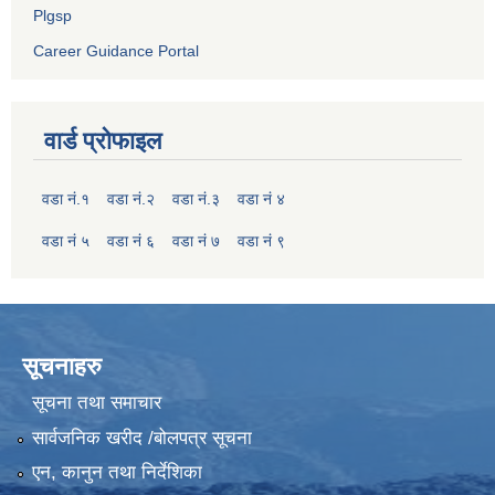
Plgsp
Career Guidance Portal
वार्ड प्रोफाइल
वडा नं.१
वडा नं.२
वडा नं.३
वडा नं ४
वडा नं ५
वडा नं ६
वडा नं ७
वडा नं ९
सूचनाहरु
सूचना तथा समाचार
सार्वजनिक खरीद /बोलपत्र सूचना
एन, कानुन तथा निर्देशिका