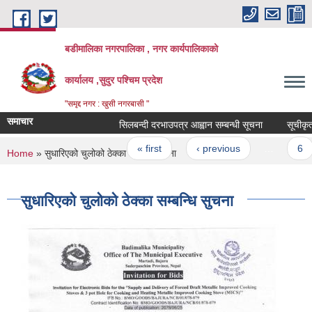
Skip to main content
बडीमालिका नगरपालिका , नगर कार्यपालिकाको
कार्यालय ,सुदुर पश्चिम प्रदेश
"समृद्द नगर : खुसी नगरबासी "
समाचार
सिलबन्दी दरभाउपत्र आह्वान सम्बन्धी सूचना
सूचीकृत सम
Pages
« first
‹ previous
…
6
You are here
Home
» सुधारिएको चुलोको ठेक्का सम्बन्धि सुचना
सुधारिएको चुलोको ठेक्का सम्बन्धि सुचना