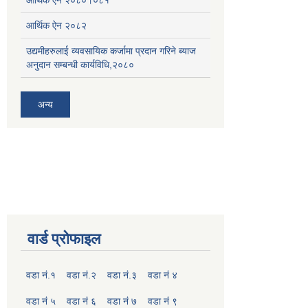
आर्थिक ऐन २०८२
उद्यमीहरुलाई व्यवसायिक कर्जामा प्रदान गरिने ब्याज
अनुदान सम्बन्धी कार्यविधि,२०८०
अन्य
वार्ड प्रोफाइल
वडा नं.१
वडा नं.२
वडा नं.३
वडा नं ४
वडा नं ५
वडा नं ६
वडा नं ७
वडा नं ९