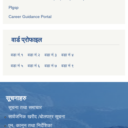
Plgsp
Career Guidance Portal
वार्ड प्रोफाइल
वडा नं.१
वडा नं.२
वडा नं.३
वडा नं ४
वडा नं ५
वडा नं ६
वडा नं ७
वडा नं ९
सूचनाहरु
सूचना तथा समाचार
सार्वजनिक खरीद /बोलपत्र सूचना
एन, कानुन तथा निर्देशिका