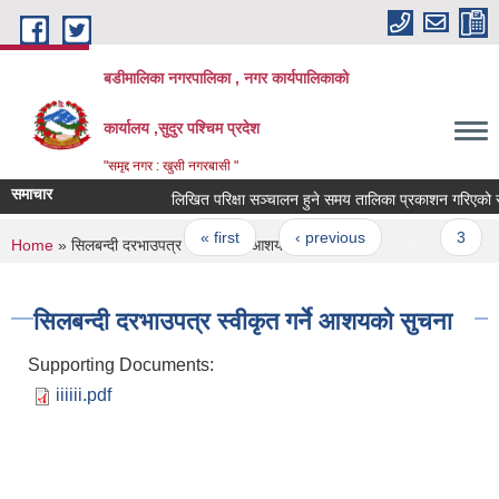
Skip to main content
बडीमालिका नगरपालिका , नगर कार्यपालिकाको
कार्यालय ,सुदुर पश्चिम प्रदेश
"समृद्द नगर : खुसी नगरबासी "
समाचार
लिखित परिक्षा सञ्चालन हुने समय तालिका प्रकाशन गरिएको सूच
Pages
« first
‹ previous
…
3
You are here
Home
» सिलबन्दी दरभाउपत्र स्वीकृत गर्ने आशयको सुचना
सिलबन्दी दरभाउपत्र स्वीकृत गर्ने आशयको सुचना
Supporting Documents:
iiiiii.pdf