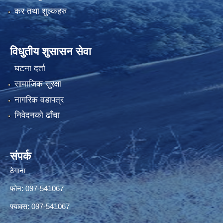
कर तथा शुल्कहरु
विधुतीय शुसासन सेवा
घटना दर्ता
सामाजिक सुरक्षा
नागरिक वडापत्र
निवेदनको ढाँचा
संपर्क
ठेगाना
फोन: 097-541067
फ्याक्स: 097-541067