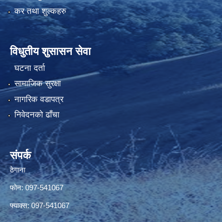
कर तथा शुल्कहरु
विधुतीय शुसासन सेवा
घटना दर्ता
सामाजिक सुरक्षा
नागरिक वडापत्र
निवेदनको ढाँचा
संपर्क
ठेगाना
फोन: 097-541067
फ्याक्स: 097-541067