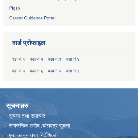
Plgsp
Career Guidance Portal
वार्ड प्रोफाइल
वडा नं.१
वडा नं.२
वडा नं.३
वडा नं ४
वडा नं ५
वडा नं ६
वडा नं ७
वडा नं ९
सूचनाहरु
सूचना तथा समाचार
सार्वजनिक खरीद /बोलपत्र सूचना
एन, कानुन तथा निर्देशिका