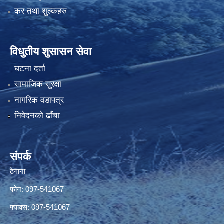
कर तथा शुल्कहरु
विधुतीय शुसासन सेवा
घटना दर्ता
सामाजिक सुरक्षा
नागरिक वडापत्र
निवेदनको ढाँचा
संपर्क
ठेगाना
फोन: 097-541067
फ्याक्स: 097-541067