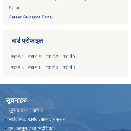
Plgsp
Career Guidance Portal
वार्ड प्रोफाइल
वडा नं.१
वडा नं.२
वडा नं.३
वडा नं ४
वडा नं ५
वडा नं ६
वडा नं ७
वडा नं ९
सूचनाहरु
सूचना तथा समाचार
सार्वजनिक खरीद /बोलपत्र सूचना
एन, कानुन तथा निर्देशिका