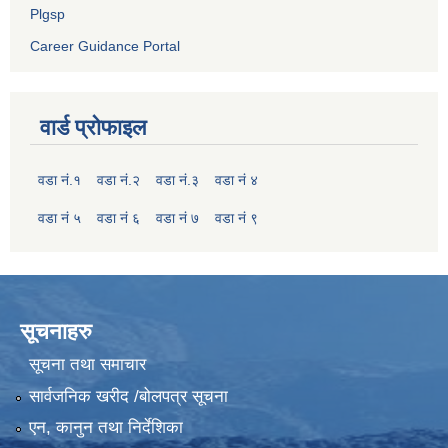
Plgsp
Career Guidance Portal
वार्ड प्रोफाइल
वडा नं.१
वडा नं.२
वडा नं.३
वडा नं ४
वडा नं ५
वडा नं ६
वडा नं ७
वडा नं ९
सूचनाहरु
सूचना तथा समाचार
सार्वजनिक खरीद /बोलपत्र सूचना
एन, कानुन तथा निर्देशिका