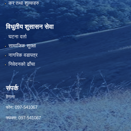
कर तथा शुल्कहरु
विधुतीय शुसासन सेवा
घटना दर्ता
सामाजिक सुरक्षा
नागरिक वडापत्र
निवेदनको ढाँचा
संपर्क
ठेगाना
फोन: 097-541067
फ्याक्स: 097-541067