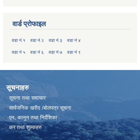
वार्ड प्रोफाइल
वडा नं.१
वडा नं.२
वडा नं.३
वडा नं ४
वडा नं ५
वडा नं ६
वडा नं ७
वडा नं ९
सूचनाहरु
सूचना तथा समाचार
सार्वजनिक खरीद /बोलपत्र सूचना
एन, कानुन तथा निर्देशिका
कर तथा शुल्कहरु