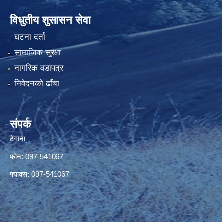
विधुतीय शुसासन सेवा
घटना दर्ता
सामाजिक सुरक्षा
नागरिक वडापत्र
निवेदनको ढाँचा
संपर्क
ठेगाना
फोन: 097-541067
फ्याक्स: 097-541067