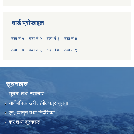
वार्ड प्रोफाइल
वडा नं.१
वडा नं.२
वडा नं.३
वडा नं ४
वडा नं ५
वडा नं ६
वडा नं ७
वडा नं ९
सूचनाहरु
सूचना तथा समाचार
सार्वजनिक खरीद /बोलपत्र सूचना
एन, कानुन तथा निर्देशिका
कर तथा शुल्कहरु