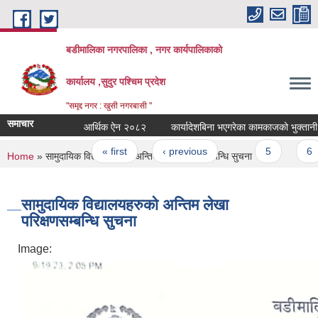
Skip to main content
बडीमालिका नगरपालिका , नगर कार्यपालिकाको
कार्यालय ,सुदुर पश्चिम प्रदेश
"समृद्द नगर : खुसी नगरबासी "
समाचार
आर्थिक ऐन २०८२
कार्यादेशबिना भएगरेका कामकाजको भुक्तानी नहुने
Pages
« first
‹ previous
…
5
6
You are here
Home
» सामुदायिक विद्यालयहरुको अन्तिम लेखा परिक्षणसम्बन्धि सुचना
सामुदायिक विद्यालयहरुको अन्तिम लेखा
परिक्षणसम्बन्धि सुचना
Image: