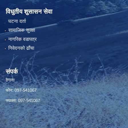
विधुतीय शुसासन सेवा
घटना दर्ता
सामाजिक सुरक्षा
नागरिक वडापत्र
निवेदनको ढाँचा
संपर्क
ठेगाना
फोन: 097-541067
फ्याक्स: 097-541067