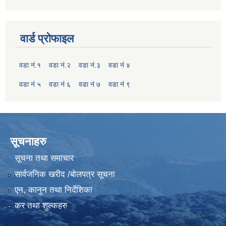
वार्ड प्रोफाइल
वडा नं.१
वडा नं.२
वडा नं.३
वडा नं ४
वडा नं ५
वडा नं ६
वडा नं ७
वडा नं ९
सूचनाहरु
सूचना तथा समाचार
सार्वजनिक खरीद /बोलपत्र सूचना
एन, कानुन तथा निर्देशिका
कर तथा शुल्कहरु