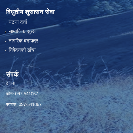
विधुतीय शुसासन सेवा
घटना दर्ता
सामाजिक सुरक्षा
नागरिक वडापत्र
निवेदनको ढाँचा
संपर्क
ठेगाना
फोन: 097-541067
फ्याक्स: 097-541067