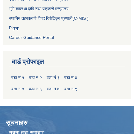
भुमि ब्यवस्था कृषि तथा सहकारी मन्त्रालय
स्थानिय तहकालागी विपद रिपोर्टिङ्ग प्रणाली(C-MIS )
Plgsp
Career Guidance Portal
वार्ड प्रोफाइल
वडा नं.१
वडा नं.२
वडा नं.३
वडा नं ४
वडा नं ५
वडा नं ६
वडा नं ७
वडा नं ९
सूचनाहरु
सूचना तथा समाचार