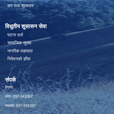
कर तथा शुल्कहरु
विधुतीय शुसासन सेवा
घटना दर्ता
सामाजिक सुरक्षा
नागरिक वडापत्र
निवेदनको ढाँचा
संपर्क
ठेगाना
फोन: 097-541067
फ्याक्स: 097-541067