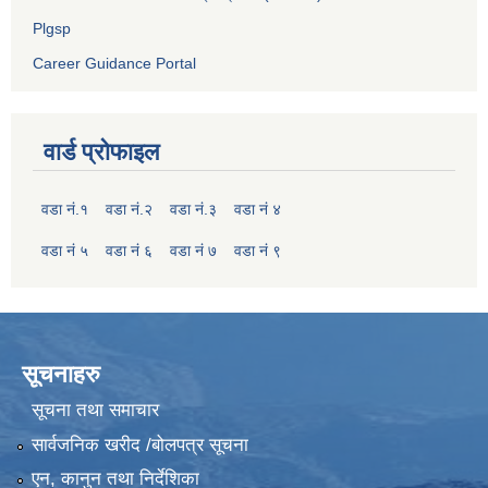
Plgsp
Career Guidance Portal
वार्ड प्रोफाइल
वडा नं.१
वडा नं.२
वडा नं.३
वडा नं ४
वडा नं ५
वडा नं ६
वडा नं ७
वडा नं ९
सूचनाहरु
सूचना तथा समाचार
सार्वजनिक खरीद /बोलपत्र सूचना
एन, कानुन तथा निर्देशिका