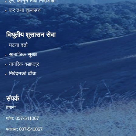
एन, कानुन तथा निर्देशिका
कर तथा शुल्कहरु
विधुतीय शुसासन सेवा
घटना दर्ता
सामाजिक सुरक्षा
नागरिक वडापत्र
निवेदनको ढाँचा
संपर्क
ठेगाना
फोन: 097-541067
फ्याक्स: 097-541067