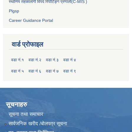
स्थानिय तहकालागी विपद रिपोर्टिङ्ग प्रणाली(C-MIS )
Plgsp
Career Guidance Portal
वार्ड प्रोफाइल
वडा नं.१
वडा नं.२
वडा नं.३
वडा नं ४
वडा नं ५
वडा नं ६
वडा नं ७
वडा नं ९
सूचनाहरु
सूचना तथा समाचार
सार्वजनिक खरीद /बोलपत्र सूचना