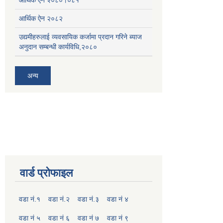
आर्थिक ऐन २०८२
उद्यमीहरुलाई व्यवसायिक कर्जामा प्रदान गरिने ब्याज
अनुदान सम्बन्धी कार्यविधि,२०८०
अन्य
वार्ड प्रोफाइल
वडा नं.१
वडा नं.२
वडा नं.३
वडा नं ४
वडा नं ५
वडा नं ६
वडा नं ७
वडा नं ९