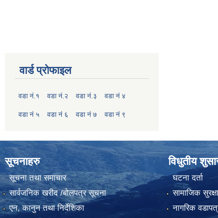
वार्ड प्रोफाइल
वडा नं.१
वडा नं.२
वडा नं.३
वडा नं ४
वडा नं ५
वडा नं ६
वडा नं ७
वडा नं ९
सूचनाहरु
विधुतीय शुस
सूचना तथा समाचार
घटना दर्ता
सार्वजनिक खरीद /बोलपत्र सूचना
सामाजिक सुरक्ष
एन, कानुन तथा निर्देशिका
नागरिक वडापत्