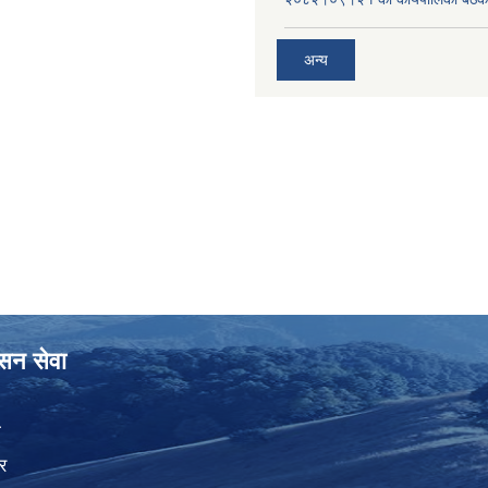
अन्य
ासन सेवा
ा
र