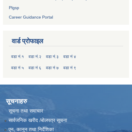
Plgsp
Career Guidance Portal
वार्ड प्रोफाइल
वडा नं.१
वडा नं.२
वडा नं.३
वडा नं ४
वडा नं ५
वडा नं ६
वडा नं ७
वडा नं ९
सूचनाहरु
सूचना तथा समाचार
सार्वजनिक खरीद /बोलपत्र सूचना
एन, कानुन तथा निर्देशिका