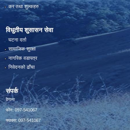
कर तथा शुल्कहरु
विधुतीय शुसासन सेवा
घटना दर्ता
सामाजिक सुरक्षा
नागरिक वडापत्र
निवेदनको ढाँचा
संपर्क
ठेगाना
फोन: 097-541067
फ्याक्स: 097-541067