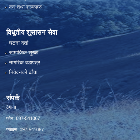
कर तथा शुल्कहरु
विधुतीय शुसासन सेवा
घटना दर्ता
सामाजिक सुरक्षा
नागरिक वडापत्र
निवेदनको ढाँचा
संपर्क
ठेगाना
फोन: 097-541067
फ्याक्स: 097-541067