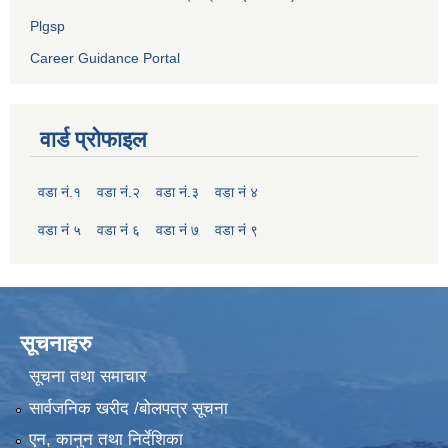
Plgsp
Career Guidance Portal
वार्ड प्रोफाइल
वडा नं.१
वडा नं.२
वडा नं.३
वडा नं ४
वडा नं ५
वडा नं ६
वडा नं ७
वडा नं ९
सूचनाहरु
सूचना तथा समाचार
सार्वजनिक खरीद /बोलपत्र सूचना
एन, कानुन तथा निर्देशिका