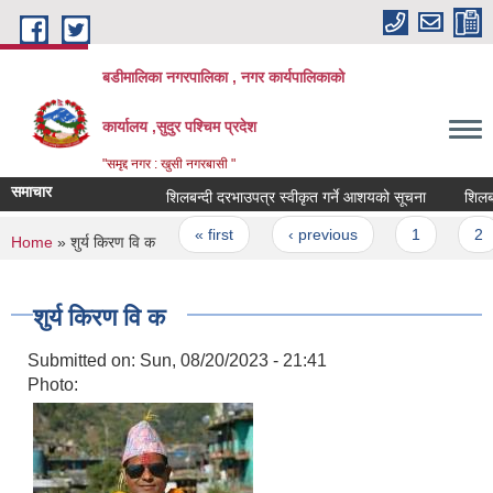
Skip to main content
बडीमालिका नगरपालिका , नगर कार्यपालिकाको
कार्यालय ,सुदुर पश्चिम प्रदेश
"समृद्द नगर : खुसी नगरबासी "
समाचार
शिलबन्दी दरभाउपत्र स्वीकृत गर्ने आशयको सूचना
शिलबन्दी
Pages
« first
‹ previous
1
2
You are here
Home
» शुर्य किरण वि क
शुर्य किरण वि क
Submitted on:
Sun, 08/20/2023 - 21:41
Photo: