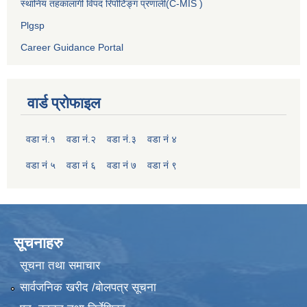
स्थानिय तहकालागी विपद रिपोर्टिङ्ग प्रणाली(C-MIS )
Plgsp
Career Guidance Portal
वार्ड प्रोफाइल
वडा नं.१
वडा नं.२
वडा नं.३
वडा नं ४
वडा नं ५
वडा नं ६
वडा नं ७
वडा नं ९
सूचनाहरु
सूचना तथा समाचार
सार्वजनिक खरीद /बोलपत्र सूचना