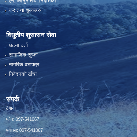
एन, कानुन तथा निर्देशिका
कर तथा शुल्कहरु
विधुतीय शुसासन सेवा
घटना दर्ता
सामाजिक सुरक्षा
नागरिक वडापत्र
निवेदनको ढाँचा
संपर्क
ठेगाना
फोन: 097-541067
फ्याक्स: 097-541067