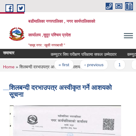
Skip to main content
बडीमालिका नगरपालिका , नगर कार्यपालिकाको
कार्यालय ,सुदुर पश्चिम प्रदेश
"समृद्द नगर : खुसी नगरबासी "
समाचार
कम्युटर सिप परीक्षण परिक्षामा सफल उम्मेदवार
कम्युटर स
Pages
« first
‹ previous
1
2
You are here
Home
» शिलबन्दी दरभाउपत्र अस्वीकृत गर्ने आशयको सूचना
शिलबन्दी दरभाउपत्र अस्वीकृत गर्ने आशयको
सूचना