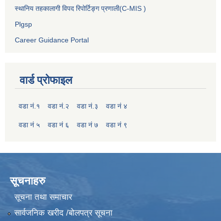
स्थानिय तहकालागी विपद रिपोर्टिङ्ग प्रणाली(C-MIS )
Plgsp
Career Guidance Portal
वार्ड प्रोफाइल
वडा नं.१
वडा नं.२
वडा नं.३
वडा नं ४
वडा नं ५
वडा नं ६
वडा नं ७
वडा नं ९
सूचनाहरु
सूचना तथा समाचार
सार्वजनिक खरीद /बोलपत्र सूचना