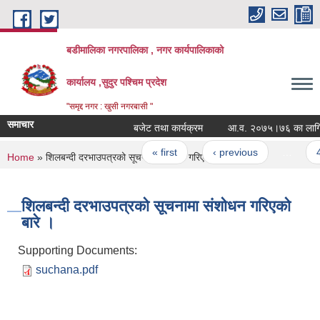
Skip to main content
बडीमालिका नगरपालिका , नगर कार्यपालिकाको
कार्यालय ,सुदुर पश्चिम प्रदेश
"समृद्द नगर : खुसी नगरबासी "
समाचार
बजेट तथा कार्यक्रम
आ.व. २०७५।७६ का लागि वडा
Pages
« first
‹ previous
…
45
You are here
Home
» शिलबन्दी दरभाउपत्रको सूचनामा संशोधन गरिएको बारे ।
शिलबन्दी दरभाउपत्रको सूचनामा संशोधन गरिएको
बारे ।
Supporting Documents:
suchana.pdf