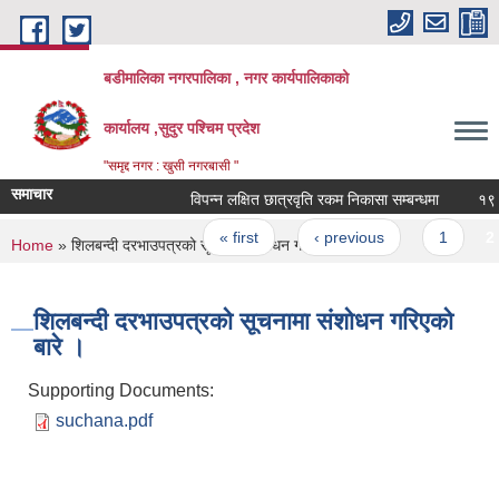
Skip to main content
बडीमालिका नगरपालिका , नगर कार्यपालिकाको
कार्यालय ,सुदुर पश्चिम प्रदेश
"समृद्द नगर : खुसी नगरबासी "
समाचार
विपन्न लक्षित छात्रवृति रकम निकासा सम्बन्धमा
१९ औ न
Pages
« first
‹ previous
1
2
You are here
Home
» शिलबन्दी दरभाउपत्रको सूचनामा संशोधन गरिएको बारे ।
शिलबन्दी दरभाउपत्रको सूचनामा संशोधन गरिएको
बारे ।
Supporting Documents:
suchana.pdf