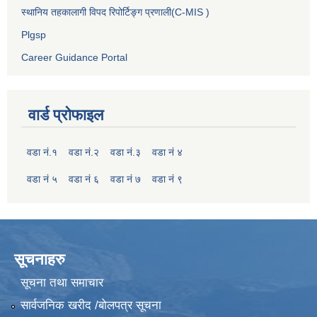
स्थानिय तहकालागी विपद रिपोर्टिङ्ग प्रणाली(C-MIS )
Plgsp
Career Guidance Portal
वार्ड प्रोफाइल
वडा नं.१
वडा नं.२
वडा नं.३
वडा नं ४
वडा नं ५
वडा नं ६
वडा नं ७
वडा नं ९
सूचनाहरु
सूचना तथा समाचार
सार्वजनिक खरीद /बोलपत्र सूचना