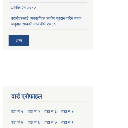
आर्थिक ऐन २०८२
उद्यमीहरुलाई व्यवसायिक कर्जामा प्रदान गरिने ब्याज
अनुदान सम्बन्धी कार्यविधि,२०८०
अन्य
वार्ड प्रोफाइल
वडा नं.१
वडा नं.२
वडा नं.३
वडा नं ४
वडा नं ५
वडा नं ६
वडा नं ७
वडा नं ९