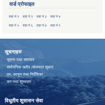
वार्ड प्रोफाइल
वडा नं.१
वडा नं.२
वडा नं.३
वडा नं ४
वडा नं ५
वडा नं ६
वडा नं ७
वडा नं ९
सूचनाहरु
सूचना तथा समाचार
सार्वजनिक खरीद /बोलपत्र सूचना
एन, कानुन तथा निर्देशिका
कर तथा शुल्कहरु
विधुतीय शुसासन सेवा