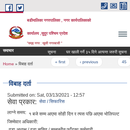
Skip to main content
बडीमालिका नगरपालिका , नगर कार्यपालिकाको
कार्यालय ,सुदुर पश्चिम प्रदेश
"समृद्द नगर : खुसी नगरबासी "
समाचार
सूचना
घर खाली गर्ने ३५ दिने अत्यन्त जरुरी सुचना
Pages
« first
‹ previous
…
45
You are here
Home
» विबाह दर्ता
विबाह दर्ता
Submitted on:
Sat, 03/13/2021 - 12:57
सेवा प्रकार:
सेवा / सिफारिस
लाग्ने समय:
१ बजे सम्म आएमा सोही दिन र त्यस पछि आएमा भोलिपल्ट
जिम्मेवार अधिकारी:
वडा अध्यक्ष / वडा सचिव / सम्बन्धीत फाँटका कर्मचारी