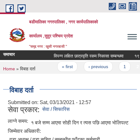
Skip to main content
बडीमालिका नगरपालिका , नगर कार्यपालिकाको
कार्यालय ,सुदुर पश्चिम प्रदेश
"समृद्द नगर : खुसी नगरबासी "
समाचार
विपन्न लक्षित छात्रवृति रकम निकासा सम्बन्धमा
१९ औ 
Pages
« first
‹ previous
1
2
You are here
Home
» विबाह दर्ता
विबाह दर्ता
Submitted on:
Sat, 03/13/2021 - 12:57
सेवा प्रकार:
सेवा / सिफारिस
लाग्ने समय:
१ बजे सम्म आएमा सोही दिन र त्यस पछि आएमा भोलिपल्ट
जिम्मेवार अधिकारी:
वडा अध्यक्ष / वडा सचिव / सम्बन्धीत फाँटका कर्मचारी