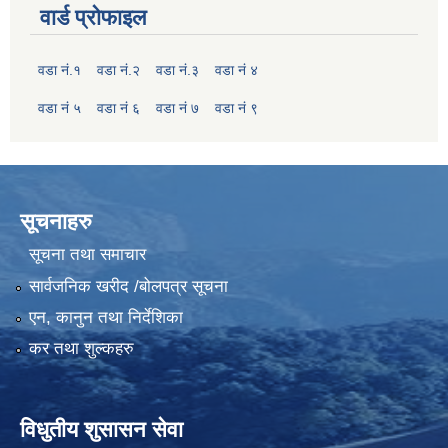
वार्ड प्रोफाइल
वडा नं.१
वडा नं.२
वडा नं.३
वडा नं ४
वडा नं ५
वडा नं ६
वडा नं ७
वडा नं ९
सूचनाहरु
सूचना तथा समाचार
सार्वजनिक खरीद /बोलपत्र सूचना
एन, कानुन तथा निर्देशिका
कर तथा शुल्कहरु
विधुतीय शुसासन सेवा