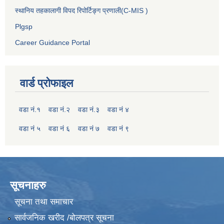
स्थानिय तहकालागी विपद रिपोर्टिङ्ग प्रणाली(C-MIS )
Plgsp
Career Guidance Portal
वार्ड प्रोफाइल
वडा नं.१
वडा नं.२
वडा नं.३
वडा नं ४
वडा नं ५
वडा नं ६
वडा नं ७
वडा नं ९
सूचनाहरु
सूचना तथा समाचार
सार्वजनिक खरीद /बोलपत्र सूचना