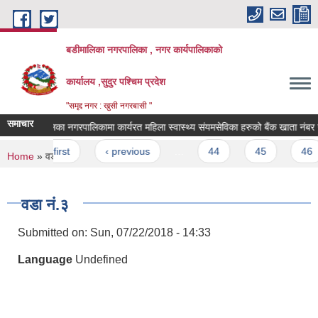
Skip to main content
बडीमालिका नगरपालिका , नगर कार्यपालिकाको
कार्यालय ,सुदुर पश्चिम प्रदेश
"समृद्द नगर : खुसी नगरबासी "
समाचार
बडीमालिका नगरपालिकामा कार्यरत महिला स्वास्थ्य संयमसेविका हरुको बैंक खाता नंबर उप
Pages
« first
‹ previous
…
44
45
46
You are here
Home
» वडा नं.३
वडा नं.३
Submitted on:
Sun, 07/22/2018 - 14:33
Language
Undefined