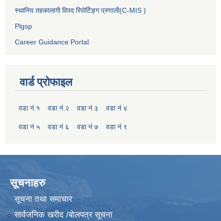
स्थानिय तहकालागी विपद रिपोर्टिङ्ग प्रणाली(C-MIS )
Plgsp
Career Guidance Portal
वार्ड प्रोफाइल
वडा नं.१
वडा नं.२
वडा नं.३
वडा नं ४
वडा नं ५
वडा नं ६
वडा नं ७
वडा नं ९
सूचनाहरु
सूचना तथा समाचार
सार्वजनिक खरीद /बोलपत्र सूचना