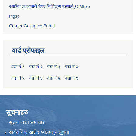
स्थानिय तहकालागी विपद रिपोर्टिङ्ग प्रणाली(C-MIS )
Plgsp
Career Guidance Portal
वार्ड प्रोफाइल
वडा नं.१
वडा नं.२
वडा नं.३
वडा नं ४
वडा नं ५
वडा नं ६
वडा नं ७
वडा नं ९
सूचनाहरु
सूचना तथा समाचार
सार्वजनिक खरीद /बोलपत्र सूचना