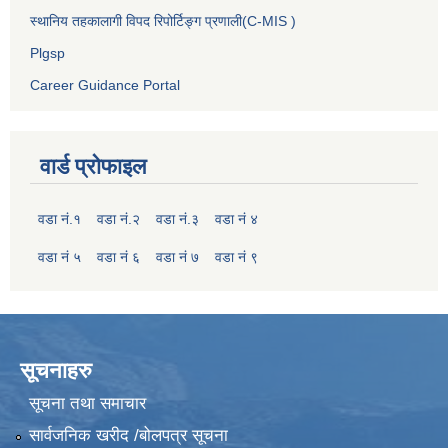
स्थानिय तहकालागी विपद रिपोर्टिङ्ग प्रणाली(C-MIS )
Plgsp
Career Guidance Portal
वार्ड प्रोफाइल
वडा नं.१
वडा नं.२
वडा नं.३
वडा नं ४
वडा नं ५
वडा नं ६
वडा नं ७
वडा नं ९
सूचनाहरु
सूचना तथा समाचार
सार्वजनिक खरीद /बोलपत्र सूचना