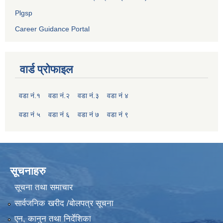
Plgsp
Career Guidance Portal
वार्ड प्रोफाइल
वडा नं.१
वडा नं.२
वडा नं.३
वडा नं ४
वडा नं ५
वडा नं ६
वडा नं ७
वडा नं ९
सूचनाहरु
सूचना तथा समाचार
सार्वजनिक खरीद /बोलपत्र सूचना
एन, कानुन तथा निर्देशिका