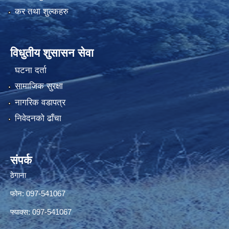
कर तथा शुल्कहरु
विधुतीय शुसासन सेवा
घटना दर्ता
सामाजिक सुरक्षा
नागरिक वडापत्र
निवेदनको ढाँचा
संपर्क
ठेगाना
फोन: 097-541067
फ्याक्स: 097-541067