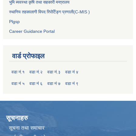
भुमि ब्यवस्था कृषि तथा सहकारी मन्त्रालय
स्थानिय तहकालागी विपद रिपोर्टिङ्ग प्रणाली(C-MIS )
Plgsp
Career Guidance Portal
वार्ड प्रोफाइल
वडा नं.१
वडा नं.२
वडा नं.३
वडा नं ४
वडा नं ५
वडा नं ६
वडा नं ७
वडा नं ९
सूचनाहरु
सूचना तथा समाचार