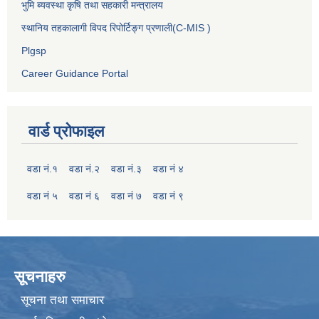
भुमि ब्यवस्था कृषि तथा सहकारी मन्त्रालय
स्थानिय तहकालागी विपद रिपोर्टिङ्ग प्रणाली(C-MIS )
Plgsp
Career Guidance Portal
वार्ड प्रोफाइल
वडा नं.१
वडा नं.२
वडा नं.३
वडा नं ४
वडा नं ५
वडा नं ६
वडा नं ७
वडा नं ९
सूचनाहरु
सूचना तथा समाचार