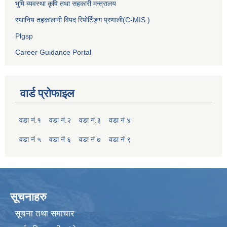
भुमि ब्यवस्था कृषि तथा सहकारी मन्त्रालय
स्थानिय तहकालागी विपद रिपोर्टिङ्ग प्रणाली(C-MIS )
Plgsp
Career Guidance Portal
वार्ड प्रोफाइल
वडा नं.१
वडा नं.२
वडा नं.३
वडा नं ४
वडा नं ५
वडा नं ६
वडा नं ७
वडा नं ९
सूचनाहरु
सूचना तथा समाचार