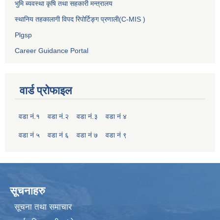
भुमि ब्यवस्था कृषि तथा सहकारी मन्त्रालय
स्थानिय तहकालागी विपद रिपोर्टिङ्ग प्रणाली(C-MIS )
Plgsp
Career Guidance Portal
वार्ड प्रोफाइल
वडा नं.१
वडा नं.२
वडा नं.३
वडा नं ४
वडा नं ५
वडा नं ६
वडा नं ७
वडा नं ९
सूचनाहरु
सूचना तथा समाचार