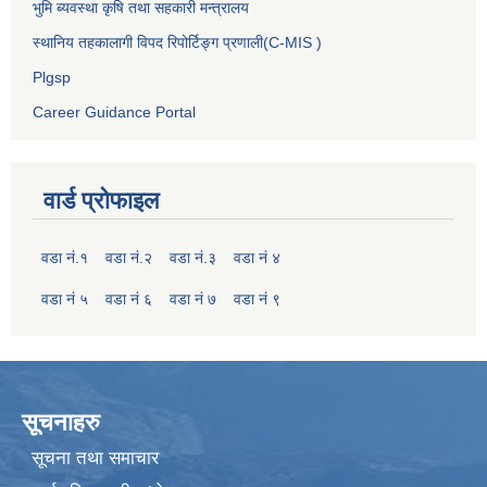
भुमि ब्यवस्था कृषि तथा सहकारी मन्त्रालय
स्थानिय तहकालागी विपद रिपोर्टिङ्ग प्रणाली(C-MIS )
Plgsp
Career Guidance Portal
वार्ड प्रोफाइल
वडा नं.१
वडा नं.२
वडा नं.३
वडा नं ४
वडा नं ५
वडा नं ६
वडा नं ७
वडा नं ९
सूचनाहरु
सूचना तथा समाचार