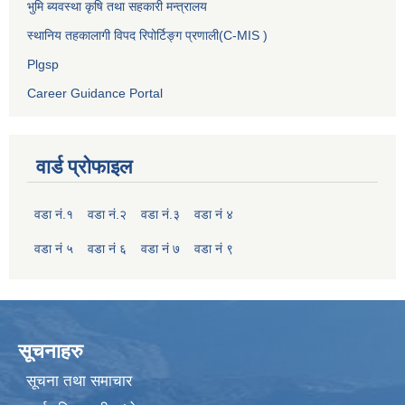
भुमि ब्यवस्था कृषि तथा सहकारी मन्त्रालय
स्थानिय तहकालागी विपद रिपोर्टिङ्ग प्रणाली(C-MIS )
Plgsp
Career Guidance Portal
वार्ड प्रोफाइल
वडा नं.१
वडा नं.२
वडा नं.३
वडा नं ४
वडा नं ५
वडा नं ६
वडा नं ७
वडा नं ९
सूचनाहरु
सूचना तथा समाचार