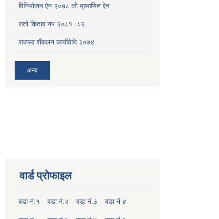
विनियोजन ऐन २०७८ को प्रमाणित ऐन
रातो किताव नप २०८१।८२
राजस्व शँकलन कार्यविधि २०७४
अन्य
वार्ड प्रोफाइल
वडा नं.१
वडा नं.२
वडा नं.३
वडा नं ४