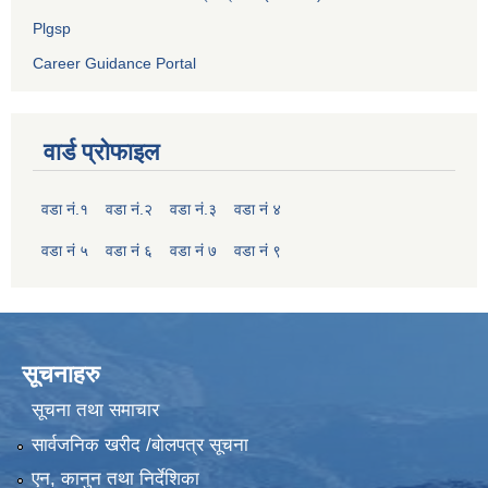
Plgsp
Career Guidance Portal
वार्ड प्रोफाइल
वडा नं.१
वडा नं.२
वडा नं.३
वडा नं ४
वडा नं ५
वडा नं ६
वडा नं ७
वडा नं ९
सूचनाहरु
सूचना तथा समाचार
सार्वजनिक खरीद /बोलपत्र सूचना
एन, कानुन तथा निर्देशिका