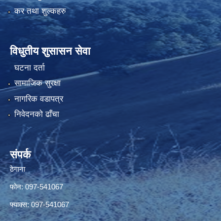
कर तथा शुल्कहरु
विधुतीय शुसासन सेवा
घटना दर्ता
सामाजिक सुरक्षा
नागरिक वडापत्र
निवेदनको ढाँचा
संपर्क
ठेगाना
फोन: 097-541067
फ्याक्स: 097-541067