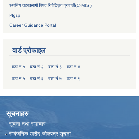
स्थानिय तहकालागी विपद रिपोर्टिङ्ग प्रणाली(C-MIS )
Plgsp
Career Guidance Portal
वार्ड प्रोफाइल
वडा नं.१
वडा नं.२
वडा नं.३
वडा नं ४
वडा नं ५
वडा नं ६
वडा नं ७
वडा नं ९
सूचनाहरु
सूचना तथा समाचार
सार्वजनिक खरीद /बोलपत्र सूचना